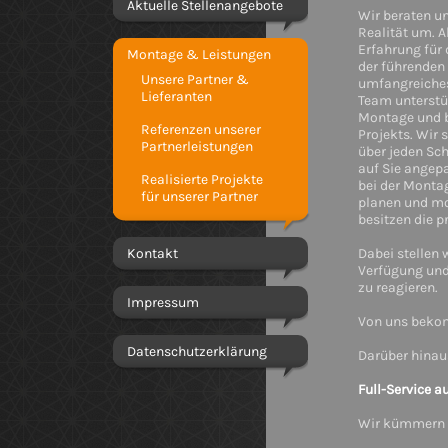
Aktuelle Stellenangebote
Wir beraten un
Realität um. 
Erfahrung für
Montage & Leistungen
der führenden 
Unsere Partner &
umfangreiches
Lieferanten
Team unterstü
Montage und be
Referenzen unserer
Projekts. Wir 
Partnerleistungen
über jeden Sch
auf Sie angep
Realisierte Projekte
bei der Montag
für unserer Partner
planen und mo
besitzen die p
Kontakt
Dabei stellen 
Verfügung und 
zu reagieren.
Impressum
Von uns beko
Datenschutzerklärung
Darüber hinau
Full-Service a
Wir kümmern u