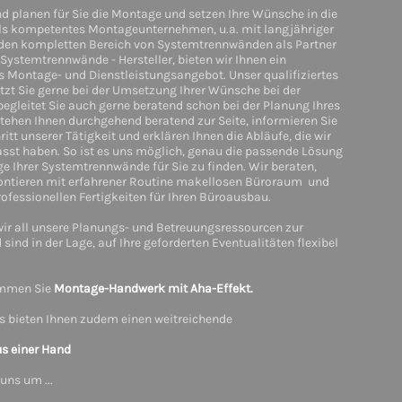
d planen für Sie die Montage und setzen Ihre Wünsche in die
Als kompetentes Montageunternehmen, u.a. mit langjähriger
 den kompletten Bereich von Systemtrennwänden als Partner
Systemtrennwände - Hersteller, bieten wir Ihnen ein
 Montage- und Dienstleistungsangebot. Unser qualifiziertes
tzt Sie gerne bei der Umsetzung Ihrer Wünsche bei der
gleitet Sie auch gerne beratend schon bei der Planung Ihres
stehen Ihnen durchgehend beratend zur Seite, informieren Sie
ritt unserer Tätigkeit und erklären Ihnen die Abläufe, die wir
asst haben. So ist es uns möglich, genau die passende Lösung
e Ihrer Systemtrennwände für Sie zu finden. Wir beraten,
ntieren mit erfahrener Routine makellosen Büroraum und
rofessionellen Fertigkeiten für Ihren Büroausbau.
wir all unsere Planungs- und Betreuungsressourcen zur
sind in der Lage, auf Ihre geforderten Eventualitäten flexibel
mmen Sie
Montage-Handwerk mit Aha-Effekt.
s bieten Ihnen zudem einen weitreichende
us einer Hand
ns um ...