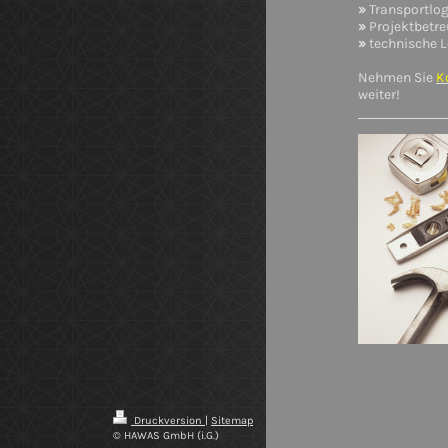
»
Transportlog
»
Projektbetre
»
technische L
Nehmen Sie
K
weiter!
Druckversion
|
Sitemap
© HAWAS GmbH (i.G.)