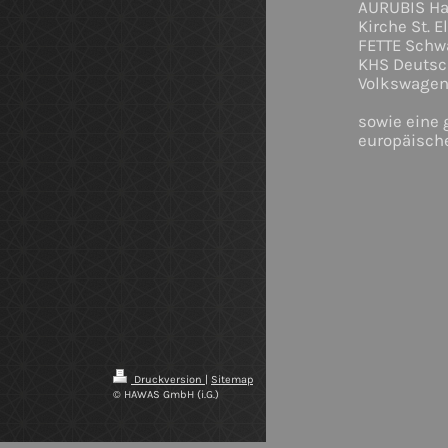
AURUBIS H
Kirche St. E
FETTE Schw
KHS Deutsc
Volkswagen
sowie eine 
europäisch
Druckversion
|
Sitemap
© HAWAS GmbH (i.G.)