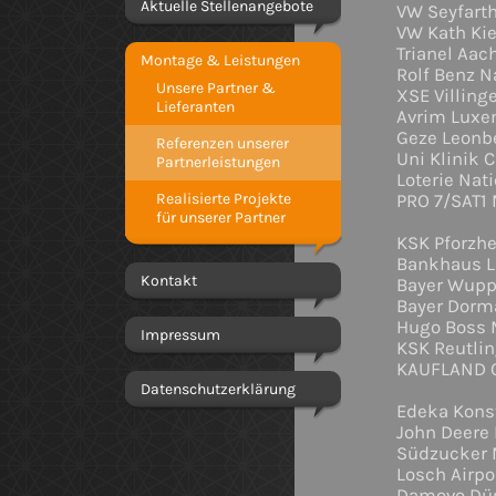
Aktuelle Stellenangebote
VW Seyfart
VW Kath Kie
Tri
Montage & Leistungen
Rolf Benz N
Unsere Partner &
XSE Villin
Lieferanten
Avrim Lux
Geze Leonb
Referenzen unserer
Uni Klinik 
Partnerleistungen
Loterie Na
Realisierte Projekte
PRO 7/SAT1
für unserer Partner
KSK
Bankhaus L
Kontakt
Bayer Wupp
Bayer Dorm
Hugo Boss 
Impressum
KSK Reutli
KAUFLAND 
Datenschutzerklärung
Ede
John Deere
Südzucker
Losch Airpo
Damovo Düs