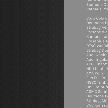
Siemens Dü
Rathaus R
Coc
Deutsche B
Strabag AG
Porsche We
Kantonsspi
Fresenius 
DTAG Wolfs
Strabag Dü
Audi Necka
Audi Ingols
ABC Finanz
Hilti Kaufer
AXA Köln
Eon Essen
HSBC Trink
Uni Freibur
ASMC Schif
Deutsche P
Strabag M
BGV Karlsr